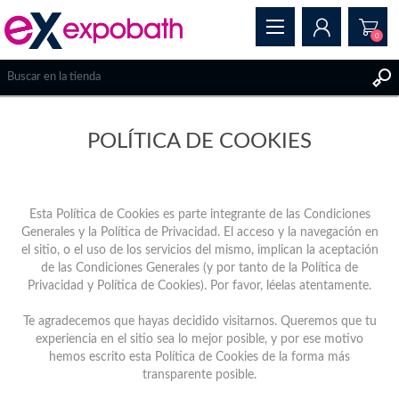
0
REGISTRAR
POLÍTICA DE COOKIES
INICIAR SESIÓN
Esta Política de Cookies es parte integrante de las Condiciones
Generales y la Política de Privacidad. El acceso y la navegación en
el sitio, o el uso de los servicios del mismo, implican la aceptación
de las Condiciones Generales (y por tanto de la Política de
Privacidad y Política de Cookies). Por favor, léelas atentamente.
Te agradecemos que hayas decidido visitarnos. Queremos que tu
experiencia en el sitio sea lo mejor posible, y por ese motivo
hemos escrito esta Política de Cookies de la forma más
transparente posible.