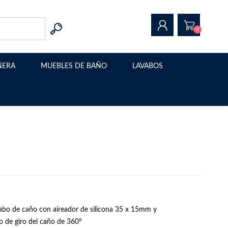
0
ÑERA
MUEBLES DE BAÑO
LAVABOS
REGISTRAR
INICIAR SESIÓN
Muebles de baño modernos
Lavabo sobre encimera
Muebles de baño suspendidos
Estructura metalica para
lavabo
Muebles de baño con patas
Muebles de baño a medida
abo de caño con aireador de silicona 35 x 15mm y
 de giro del caño de 360°