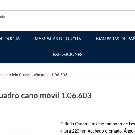
DE DUCHA
MAMPARAS DE DUCHA
MAMPARAS DE BA
EXPOSICIONES
Mamparas Frontales
Mamparas Angulares
es modelo Cuadro caño móvil 1.06.603
Mamparas Plegables
Mamparas Abatibles
adro caño móvil 1.06.603
Mamparas Semicirculares
Mamparas Walk-in fijos
Grifería Cuadro-Tres monomando de lav
altura 220mm Acabado cromado. Ángulo