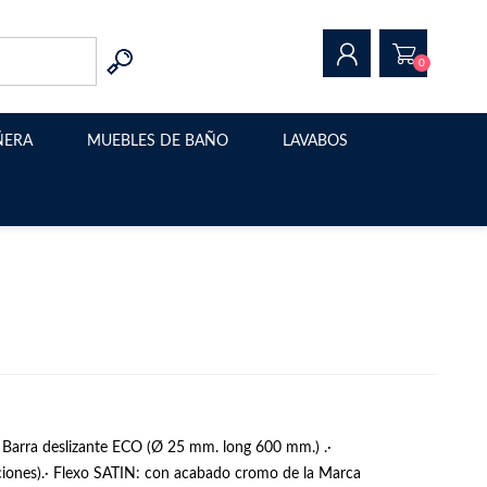
0
ÑERA
MUEBLES DE BAÑO
LAVABOS
REGISTRAR
INICIAR SESIÓN
Muebles de baño modernos
Lavabo sobre encimera
Muebles de baño suspendidos
Estructura metalica para
lavabo
Muebles de baño con patas
Muebles de baño a medida
Barra deslizante ECO (Ø 25 mm. long 600 mm.) .·
iones).· Flexo SATIN: con acabado cromo de la Marca