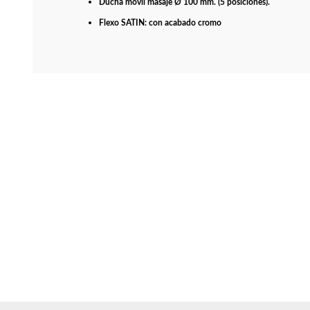
Ducha móvil masaje Ø 100 mm. (5 posiciones).
Flexo SATIN: con acabado cromo