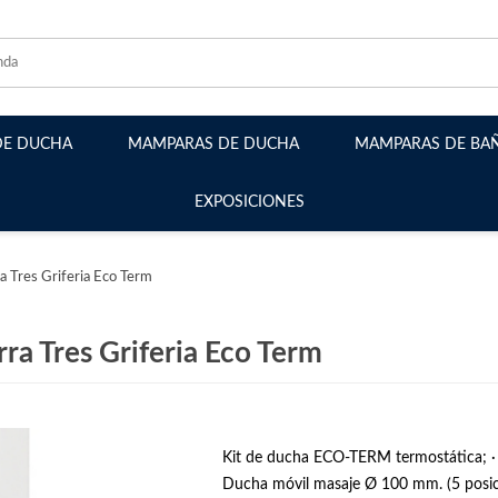
DE DUCHA
MAMPARAS DE DUCHA
MAMPARAS DE BA
EXPOSICIONES
Mamparas Frontales
Mamparas Angulares
a Tres Griferia Eco Term
Mamparas Plegables
Mamparas Abatibles
ra Tres Griferia Eco Term
Mamparas Semicirculares
Mamparas Walk-in fijos
Kit de ducha ECO-TERM termostática; · 
Ducha móvil masaje Ø 100 mm. (5 posic