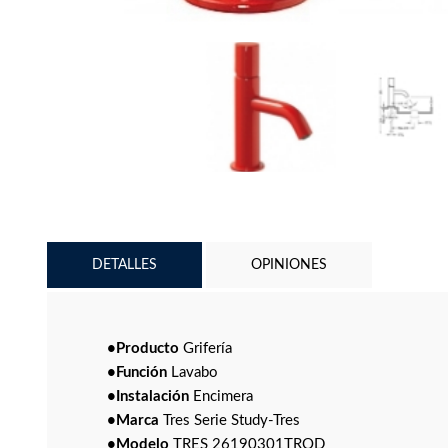
DETALLES
OPINIONES
•Producto
Grifería
•Función
Lavabo
•Instalación
Encimera
•Marca
Tres Serie Study-Tres
•Modelo
TRES 26190301TROD