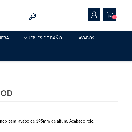
0
ÑERA
MUEBLES DE BAÑO
LAVABOS
REGISTRAR
INICIAR SESIÓN
Muebles de baño modernos
Lavabo sobre encimera
Muebles de baño suspendidos
Estructura metalica para
lavabo
Muebles de baño con patas
Muebles de baño a medida
TROD
o para lavabo de 195mm de altura. Acabado rojo.