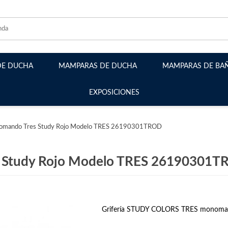
DE DUCHA
MAMPARAS DE DUCHA
MAMPARAS DE BA
EXPOSICIONES
Mamparas Frontales
Mamparas Angulares
onomando Tres Study Rojo Modelo TRES 26190301TROD
Mamparas Plegables
Mamparas Abatibles
s Study Rojo Modelo TRES 26190301
Mamparas Semicirculares
Mamparas Walk-in fijos
Grifería STUDY COLORS TRES monomand