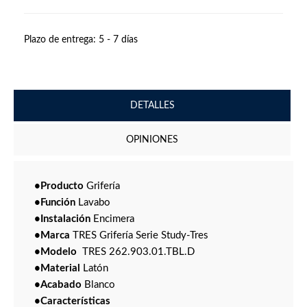
Plazo de entrega:
5 - 7 días
DETALLES
OPINIONES
•Producto
Grifería
•Función
Lavabo
•Instalación
Encimera
•Marca
TRES Grifería Serie Study-Tres
•Modelo
TRES 262.903.01.TBL.D
•Material
Latón
•Acabado
Blanco
•Características