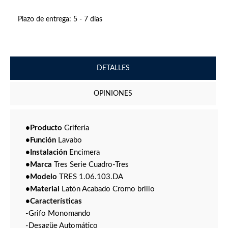
Plazo de entrega:
5 - 7 días
DETALLES
OPINIONES
•Producto
Grifería
•Función
Lavabo
•Instalación
Encimera
•Marca
Tres Serie Cuadro-Tres
•Modelo
TRES 1.06.103.DA
•Material
Latón Acabado Cromo brillo
•Características
-Grifo Monomando
-Desagüe Automático