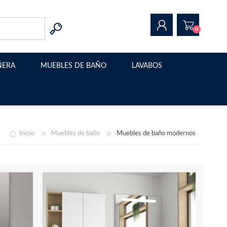
0
ÑERA
MUEBLES DE BAÑO
LAVABOS
REGISTRAR
INICIAR SESIÓN
Muebles de baño modernos
Lavabo sobre encimera
Muebles de baño suspendidos
Estructura metalica para
lavabo
Inicio
Muebles de baño
Muebles de baño modernos
Muebles de baño con patas
Muebles de baño a medida