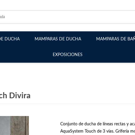
DE DUCHA
MAMPARAS DE DUCHA
MAMPARAS DE BA
EXPOSICIONES
Mamparas Frontales
Mamparas Angulares
Mamparas Plegables
Mamparas Abatibles
ch Divira
Mamparas Semicirculares
Mamparas Walk-in fijos
Conjunto de ducha de líneas rectas y ac
AquaSystem Touch de 3 vías. Grifería m