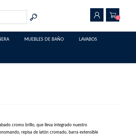
0
ÑERA
MUEBLES DE BAÑO
LAVABOS
REGISTRAR
INICIAR SESIÓN
Muebles de baño modernos
Lavabo sobre encimera
Muebles de baño suspendidos
Estructura metalica para
lavabo
Muebles de baño con patas
Muebles de baño a medida
abado cromo brillo, que lleva integrado nuestro
onomando, repisa de latón cromado, barra extensible