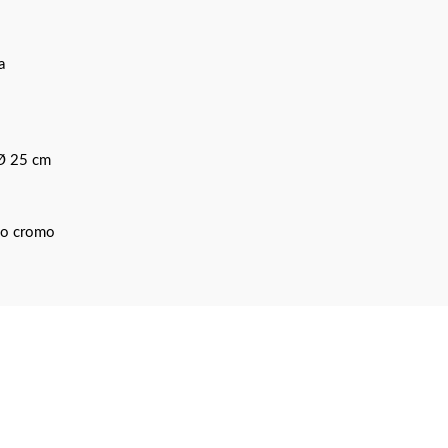
a
 Ø 25 cm
ado cromo